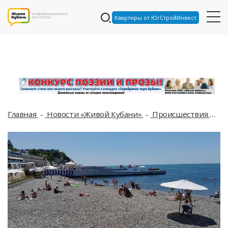
Квартиры от ЮгСтройИнвест
Главная
Новости «Живой Кубани»
Происшествия
СК