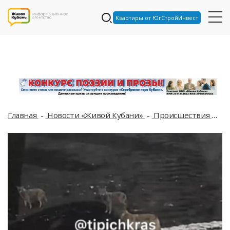
Квартиры от ЮгСтройИнвест
Главная
Новости «Живой Кубани»
Происшествия
Ст