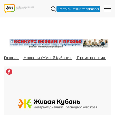
Квартиры от ЮгСтройИнвест
Главная
Новости «Живой Кубани»
Происшествия
Те