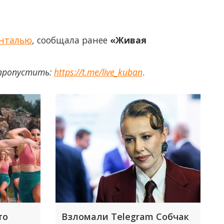
Анталью
, сообщала ранее
«Живая
 пропустить:
https://t.me/live_kuban
.
то
Взломали Telegram Собчак