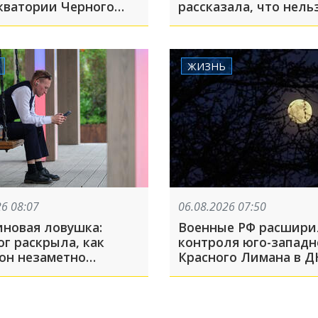
акватории Черного
рассказала, что нель
в жару
ЖИЗНЬ
26 08:07
06.08.2026 07:50
новая ловушка:
Военные РФ расшири
г раскрыла, как
контроля юго-западн
он незаметно
Красного Лимана в Д
ивает жизнь
Дональд Трамп заяви
нефть Венесуэлы ста
«трофеем» США: что
произошло, пока вы 