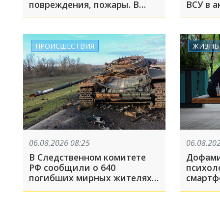
повреждения, пожары. В
ВСУ в 
Тверской области пострадал
моря
Wildberries. Что ещё
случилось этой ночью
ПРОИСШЕСТВИЯ
ЖИЗНЬ
06.08.2026 08:25
06.08.20
В Следственном комитете
Дофами
РФ сообщили о 640
психоло
погибших мирных жителях в
смартф
Курской области после атак
укорач
ВСУ в 2024 году