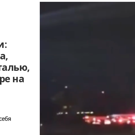
и:
а,
талью,
ре на
себя