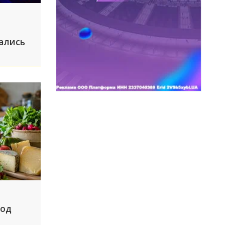
ались
под