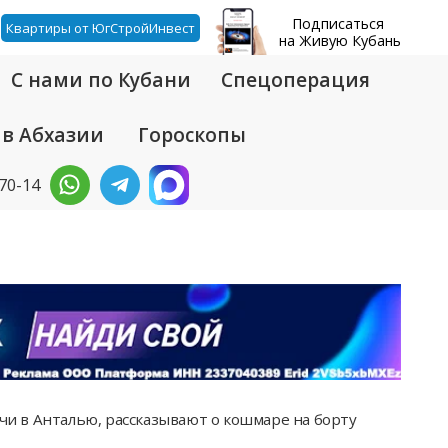
Подписаться
Квартиры от ЮгСтройИнвест
на Живую Кубань
С нами по Кубани
Спецоперация
 в Абхазии
Гороскопы
-70-14
очи в Анталью, рассказывают о кошмаре на борту