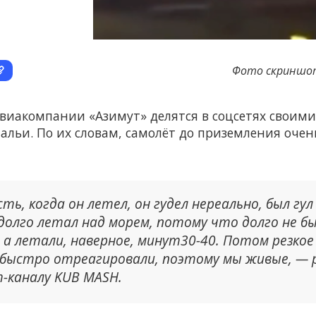
Фото скриншот
авиакомпании «Азимут» делятся в соцсетях своим
тальи. По их словам, самолёт до приземления оче
ть, когда он летел, он гудел нереально, был гул
долго летал над морем, потому что долго не бы
 а летали, наверное, минут30-40. Потом резкое
быстро отреагировали, поэтому мы живые, — р
m-каналу KUB MASH.