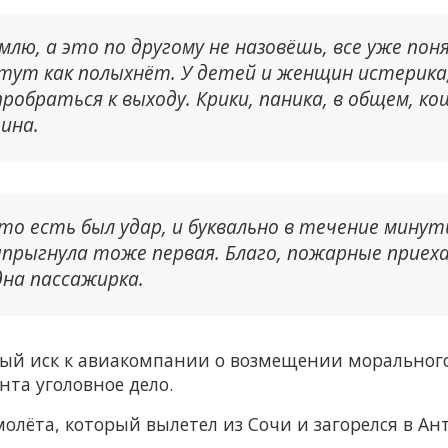
млю, а это по другому не назовёшь, все уже пон
 тут как полыхнёт. У детей и женщин истерик
 пробраться к выходу. Крики, паника, в общем, 
ина.
 то есть был удар, и буквально в течение мину
выпрыгнула тоже первая. Благо, пожарные приех
дна пассажирка.
ый иск к авиакомпании о возмещении морального 
нта уголовное дело.
амолёта, который вылетел из Сочи и загорелся в Ан