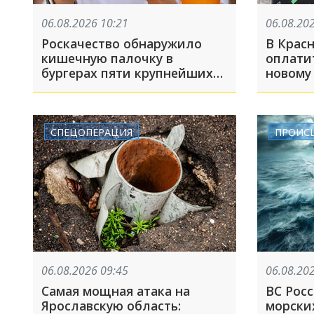
06.08.2026 10:21
06.08.20
Роскачество обнаружило
В Крас
кишечную палочку в
оплатит
бургерах пяти крупнейших
новому
фастфудов
СПЕЦОПЕРАЦИЯ
ПРОИС
06.08.2026 09:45
06.08.20
Самая мощная атака на
ВС Рос
Ярославскую область:
морских