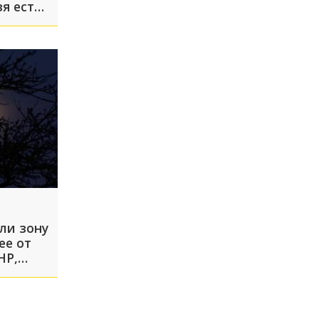
зя есть
ли зону
ее от
НР,
л, что
ла
спали