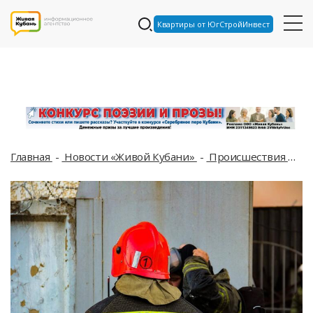
Квартиры от ЮгСтройИнвест
Главная
Новости «Живой Кубани»
Происшествия
Ув