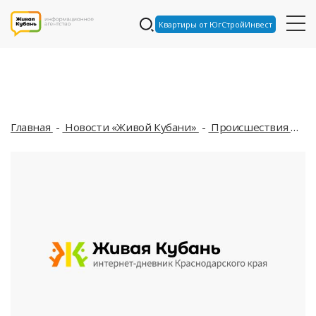
Квартиры от ЮгСтройИнвест
Главная
Новости «Живой Кубани»
Происшествия
В 