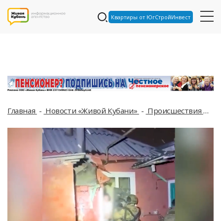
Квартиры от ЮгСтройИнвест
Главная
Новости «Живой Кубани»
Происшествия
В 