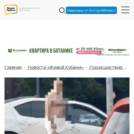
Квартиры от ЮгСтройИнвест
Главная
Новости «Живой Кубани»
Происшествия
В 