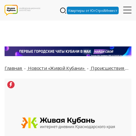
Квартиры от ЮгСтройИнвест
Главная
Новости «Живой Кубани»
Происшествия
В 