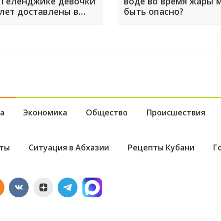
 Геленджике девочки
воде во время жары 
 лет доставлены в
быть опасно?
скую больницу
а
Экономика
Общество
Происшествия
ты
Ситуация в Абхазии
Рецепты Кубани
Г