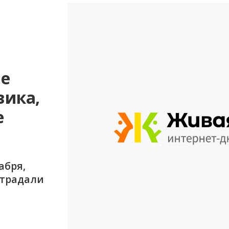
не
вика,
е
абря,
страдали