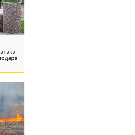
 атака
нодаре
-за
уста