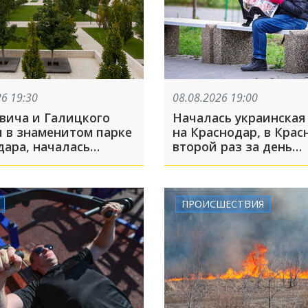
26 19:30
08.08.2026 19:00
вича и Галицкого
Началась украинская
и в знаменитом парке
на Краснодар, в Крас
дара, началась
второй раз за день
кая атака на
включили сирены из
ар: ТОП-10 за
БПЛА: ТОП-5 за 8 авг
ю
ПРОИСШЕСТВИЯ