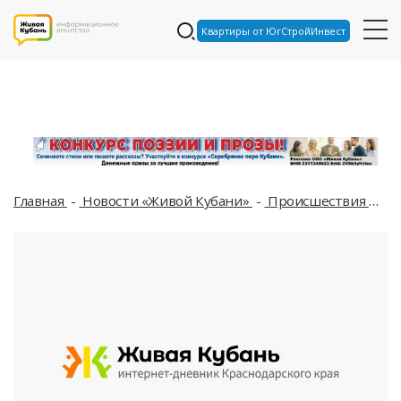
Квартиры от ЮгСтройИнвест
Главная
Новости «Живой Кубани»
Происшествия
В 