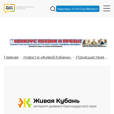
Квартиры от ЮгСтройИнвест
Главная
Новости «Живой Кубани»
Происшествия
В 