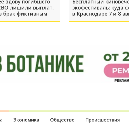
ее вдову погибшего
Бесплатный киновече
СВО лишили выплат,
экофестиваль: куда с
в брак фиктивным
в Краснодаре 7 и 8 ав
а
Экономика
Общество
Происшествия