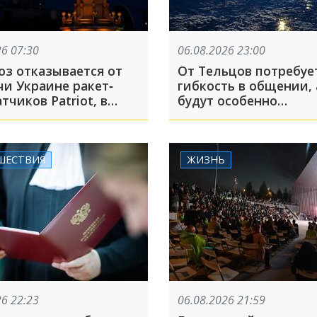
26 07:30
06.08.2026 23:00
юз отказывается от
От Тельцов потребуе
чи Украине ракет‐
гибкость в общении,
тчиков Patriot, в
будут особенно
миссии признали, что
обаятельными
ая критика Украины
стая задача: что
шло, пока вы спали
ШЕСТВИЯ
ЖИЗНЬ
26 22:23
06.08.2026 21:59