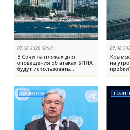
07.08.2026 08:42
07.08.20
В Сочи на пляжах для
Крымск
оповещения об атаках БПЛА
на утро
будут использовать
пробки
громкоговорители. Речь
идет об участках, где не
слышно сирену
ПОЛИТИКА
ПОЛИТ