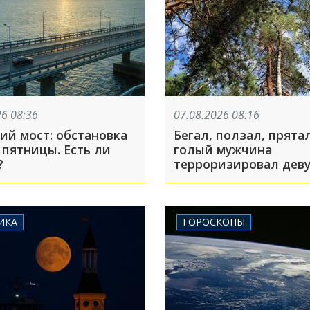
26 08:36
07.08.2026 08:16
ий мост: обстановка
Бегал, ползал, прятал
 пятницы. Есть ли
голый мужчина
?
терроризировал деву
сквере Краснодара
ИКА
ГОРОСКОПЫ