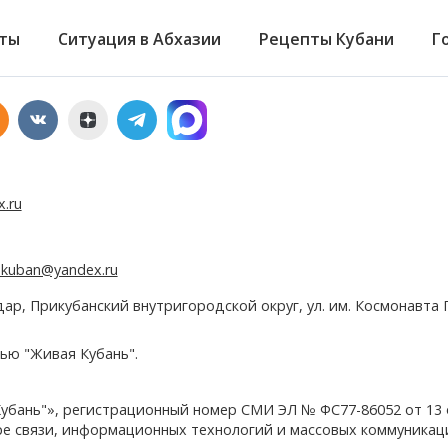
ты
Ситуация в Абхазии
Рецепты Кубани
Г
x.ru
e.kuban@yandex.ru
дар, Прикубанский внутригородской округ, ул. им. Космонавта Г
ью "Живая Кубань".
убань"», регистрационный номер СМИ ЭЛ № ФС77-86052 от 13
ере связи, информационных технологий и массовых коммуникац