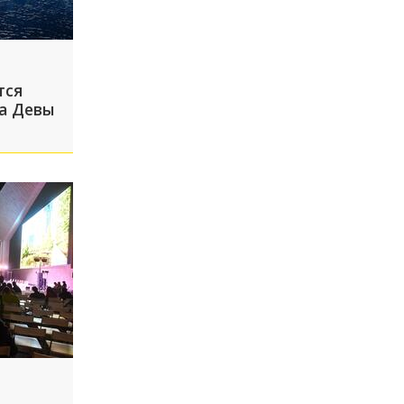
тся
 а Девы