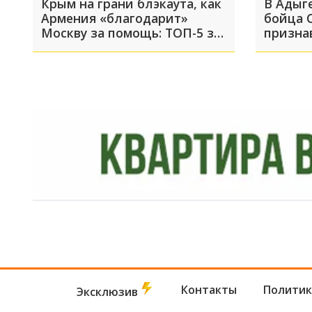
Крым на грани блэкаута, как
В Адыг
Армения «благодарит»
бойца 
Москву за помощь: ТОП-5 за
призна
6 августа
Контакты
Политик
Эксклюзив