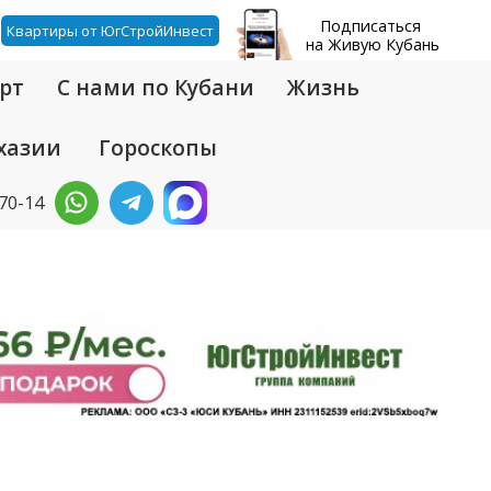
Подписаться
Квартиры от ЮгСтройИнвест
на Живую Кубань
рт
С нами по Кубани
Жизнь
хазии
Гороскопы
-70-14