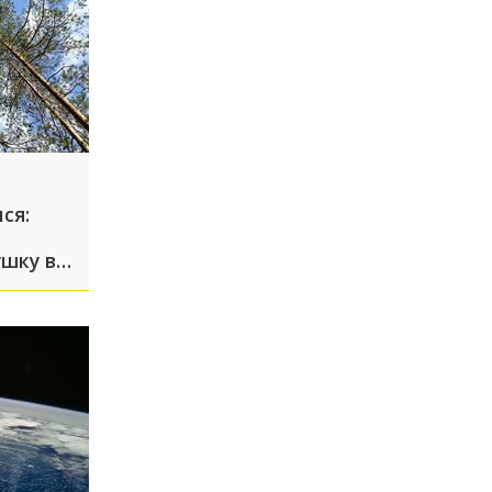
ся:
шку в