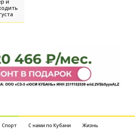
р и
ходить
густа
Спорт
С нами по Кубани
Жизнь