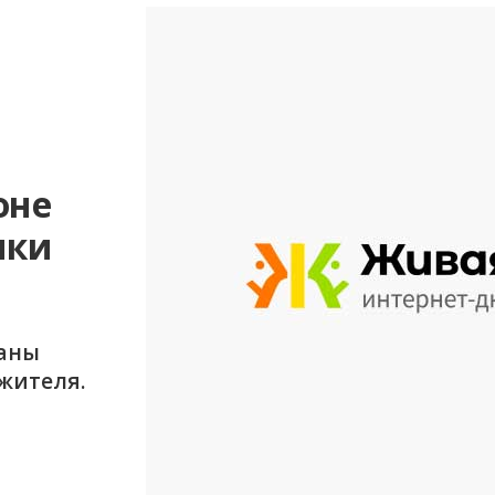
оне
ики
жаны
жителя.