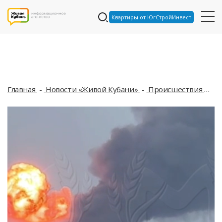
Квартиры от ЮгСтройИнвест
Главная
Новости «Живой Кубани»
Происшествия
В 