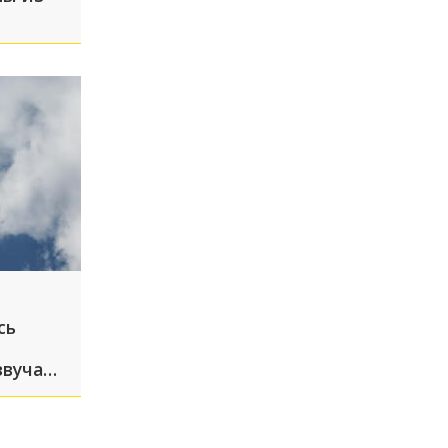
сь
звучали