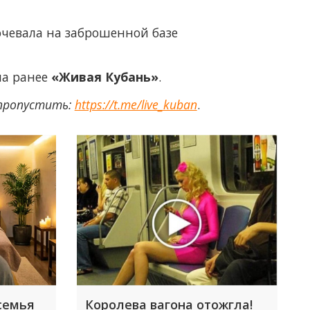
ночевала на заброшенной базе
ла ранее
«Живая Кубань»
.
 пропустить:
https://t.me/live_kuban
.
семья
Королева вагона отожгла!