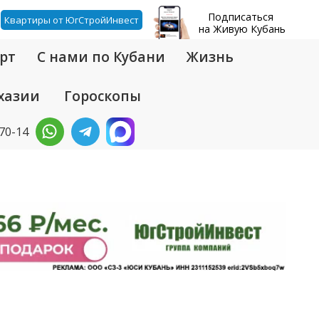
Подписаться
Квартиры от ЮгСтройИнвест
на Живую Кубань
рт
С нами по Кубани
Жизнь
хазии
Гороскопы
-70-14