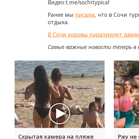
Видео:t.me/sochitypical
Ранее мы
писали
, что в Сочи ту
отдыха.
В Сочи коровы парализуют движ
Самые важные новости теперь в 
Скрытая камера на пляже
Ржу не 