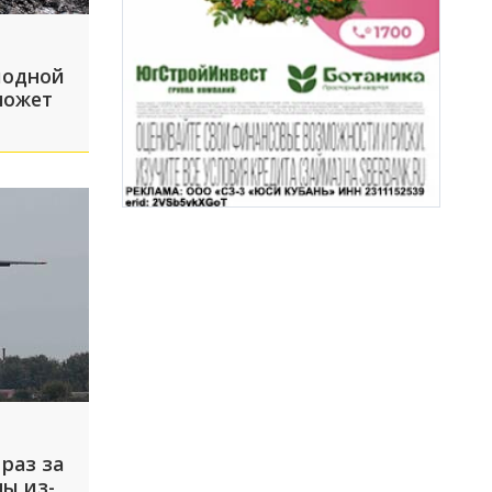
лодной
может
раз за
ы из-