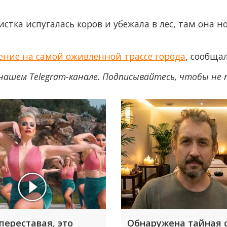
ристка испугалась коров и убежала в лес, там она 
ение на самой оживленной трассе города
, сообща
нашем Telegram-канале. Подписывайтесь, чтобы не
переставая, это
Обнаружена тайная 