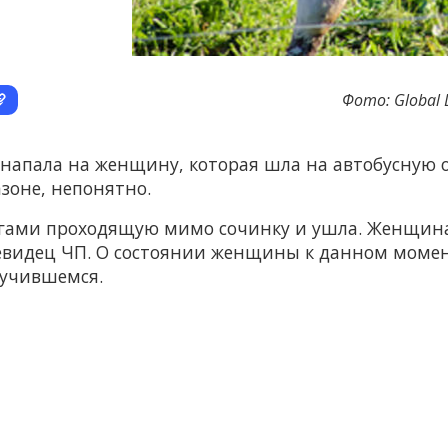
Фото: Global 
 напала на женщину, которая шла на автобусную о
азоне, непонятно.
огами проходящую мимо сочинку и ушла. Женщина 
евидец ЧП. О состоянии женщины к данном момен
лучившемся.