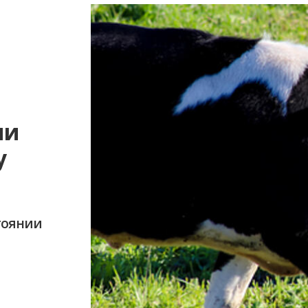
ми
у
тоянии