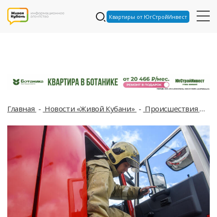
Квартиры от ЮгСтройИнвест
Главная
Новости «Живой Кубани»
Происшествия
В 