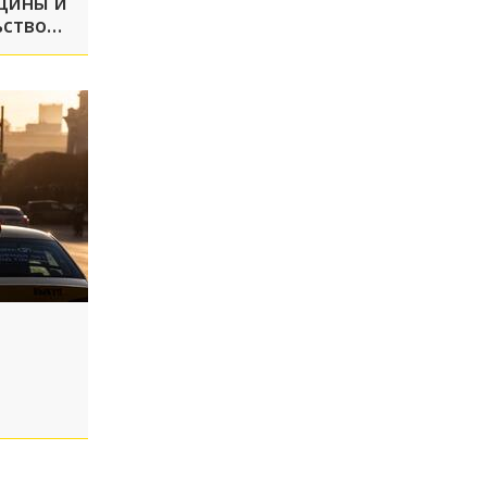
цины и
ьство
ны