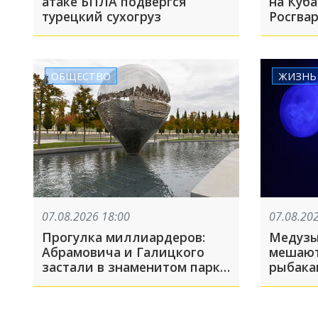
атаке БПЛА подвергся
на Куб
турецкий сухогруз
Росгва
мальчи
косе
ОБЩЕСТВО
ЖИЗНЬ
07.08.2026 18:00
07.08.20
Прогулка миллиардеров:
Медузы
Абрамовича и Галицкого
мешаю
застали в знаменитом парке
рыбака
Краснодара
достиг