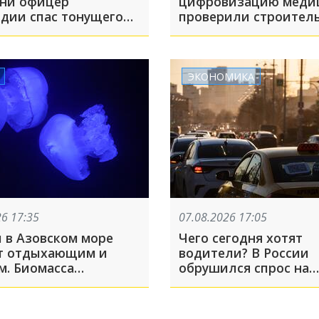
ани офицер
цифровизацию меди
рдии спас тонущего
проверили строител
ка на Должанской
Сквера Медиков
ЭКОНОМИКА
26 17:35
07.08.2026 17:05
 в Азовском море
Чего сегодня хотят
т отдыхающим и
водители? В России
м. Биомасса
обрушился спрос на
ает миллионов тонн
отечественные маши