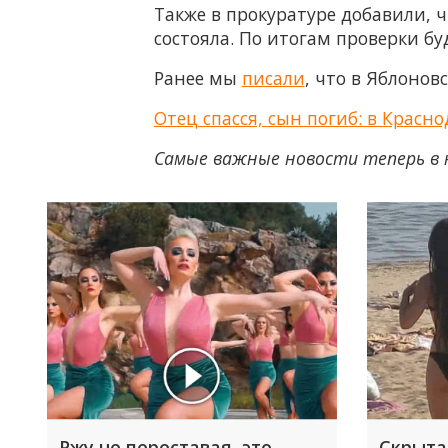
Также в прокуратуре добавили, 
состояла. По итогам проверки б
Ранее мы
писали
, что в Яблоно
Отец спасся, сын погиб: в Красн
Самые важные новости теперь в 
Ржу не переставая, это
Скрыта