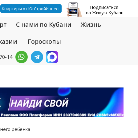
Подписаться
Квартиры от ЮгСтройИнвест
на Живую Кубань
рт
С нами по Кубани
Жизнь
хазии
Гороскопы
-70-14
тнего ребёнка