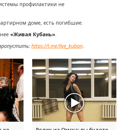
 системы профилактики не
вартирном доме, есть погибшие.
анее
«Живая Кубань»
.
 пропустить:
https://t.me/live_kuban
.
лько
Ролик из Омска: вы будете