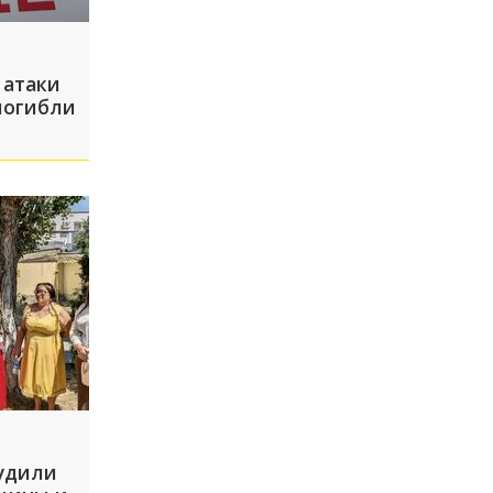
 атаки
погибли
судили