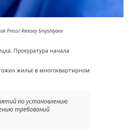
ok Press/ Aleksey Smyshlyaev
ецка. Прокуратура начала
ичтожил жильё в многоквартирном
иятий по установлению
дению требований