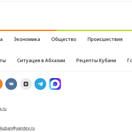
а
Экономика
Общество
Происшествия
ты
Ситуация в Абхазии
Рецепты Кубани
Г
x.ru
e.kuban@yandex.ru