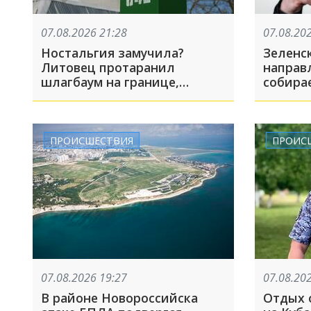
07.08.2026 21:28
07.08.20
Ностальгия замучила?
Зеленс
Литовец протаранил
направ
шлагбаум на границе,
собира
сходил в Россию и вернулся
обратно — экскурсия вышла
недолгой
ПРОИСШЕСТВИЯ
ПРОИС
07.08.2026 19:27
07.08.20
В районе Новороссийска
Отдых 