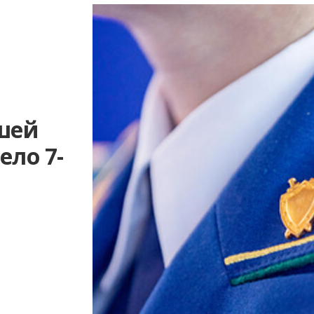
вшей
ело 7-