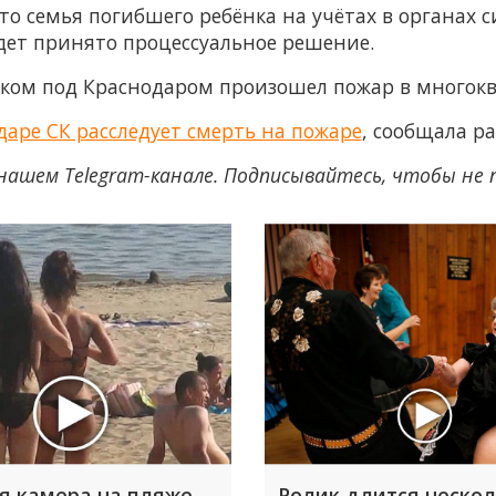
что семья погибшего ребёнка на учётах в органах
удет принято процессуальное решение.
вском под Краснодаром произошел пожар в многок
одаре СК расследует смерть на пожаре
, сообщала р
нашем Telegram-канале. Подписывайтесь, чтобы не
я камера на пляже
Ролик длится неско