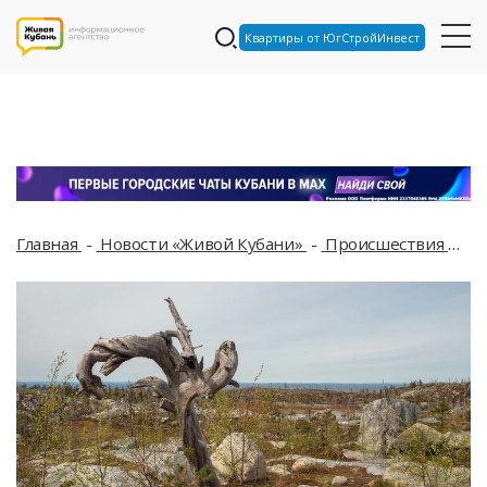
Квартиры от ЮгСтройИнвест
Главная
Новости «Живой Кубани»
Происшествия
В 