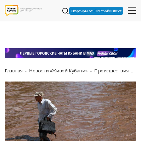
Квартиры от ЮгСтройИнвест
Главная
Новости «Живой Кубани»
Происшествия
Во