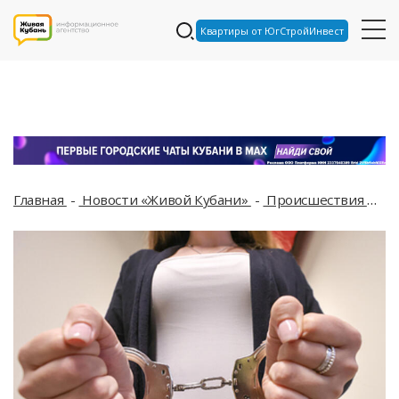
Квартиры от ЮгСтройИнвест
Главная
Новости «Живой Кубани»
Происшествия
Жи