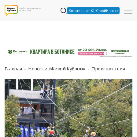
Квартиры от ЮгСтройИнвест
Главная
Новости «Живой Кубани»
Происшествия
Зв