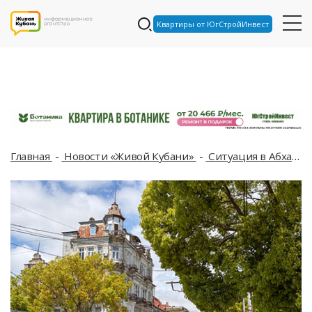
Квартиры от ЮгСтройИнвест
Главная
Новости «Живой Кубани»
Ситуация в Абхазии