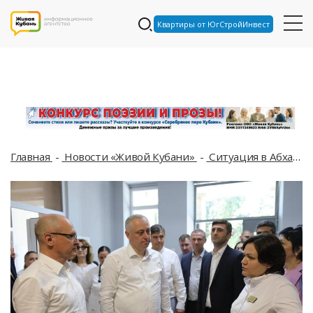
Квартиры от ЮгСтройИнвест
Главная
Новости «Живой Кубани»
Ситуация в Абхазии