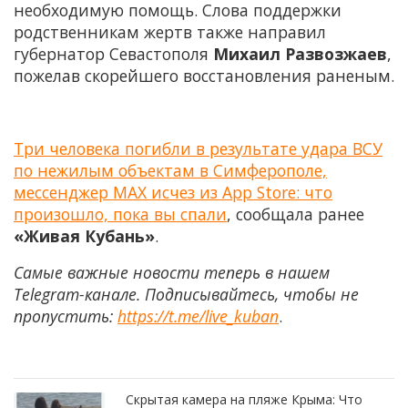
необходимую помощь. Слова поддержки
родственникам жертв также направил
губернатор Севастополя
Михаил Развозжаев
,
пожелав скорейшего восстановления раненым.
Три человека погибли в результате удара ВСУ
по нежилым объектам в Симферополе,
мессенджер MAX исчез из App Store: что
произошло, пока вы спали
, сообщала ранее
«Живая Кубань»
.
Самые важные новости теперь в нашем
Telegram-канале. Подписывайтесь, чтобы не
пропустить:
https://t.me/live_kuban
.
Скрытая камера на пляже Крыма: Что