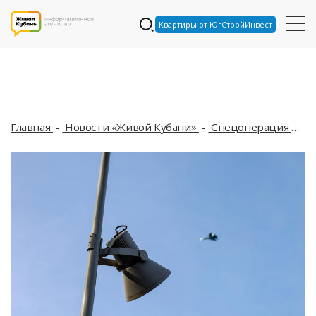
Квартиры от ЮгСтройИнвест
Главная
Новости «Живой Кубани»
Спецоперация
Ат