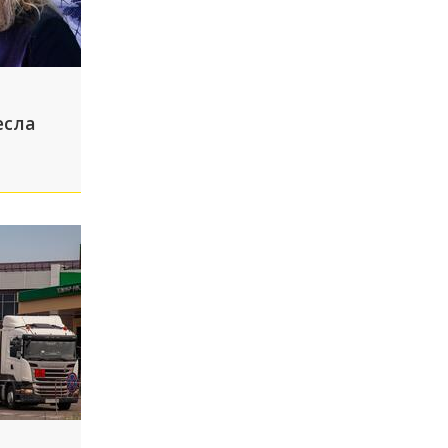
есла
вия
ми