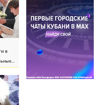
ги в
льные
м