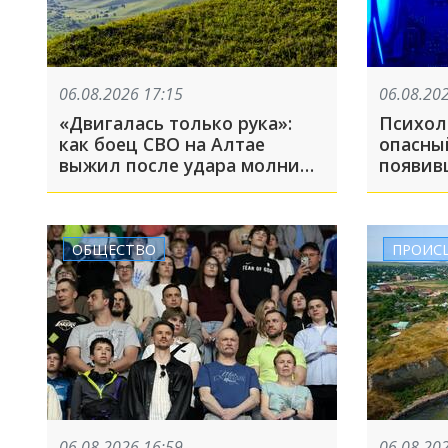
06.08.2026 17:15
06.08.20
«Двигалась только рука»:
Психол
как боец СВО на Алтае
опасны
выжил после удара молнии
появив
и встречи с медведем
нейрос
ОБЩЕСТВО
ПРОИС
06.08.2026 16:59
06.08.20