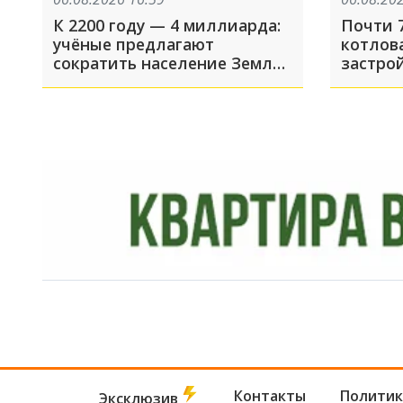
К 2200 году — 4 миллиарда:
Почти 7
учёные предлагают
котлова
сократить население Земли
застро
вдвое. Каким образом?
ущерб 
Контакты
Политик
Эксклюзив