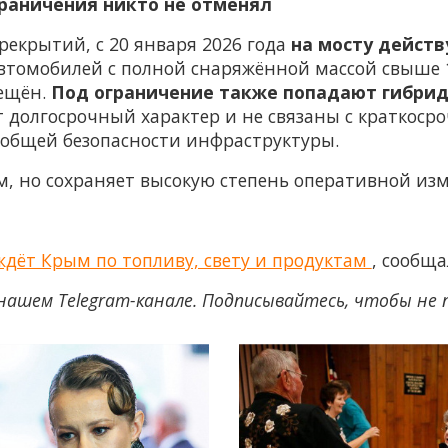
раничения никто не отменял
екрытий, с 20 января 2026 года
на мосту дейст
 автомобилей с полной снаряжённой массой свыше 
ещён.
Под ограничение также попадают гибри
ят долгосрочный характер и не связаны с кратко
 общей безопасности инфраструктуры.
м, но сохраняет высокую степень оперативной из
 ждёт Крым по топливу, свету и продуктам
, сообщ
нашем Telegram-канале. Подписывайтесь, чтобы не