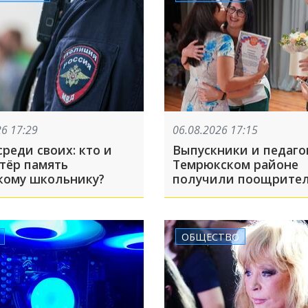
26 17:29
06.08.2026 17:15
реди своих: кто и
Выпускники и педаго
стёр память
Темрюкском районе
кому школьнику?
получили поощрите
премии за высокие
результаты по итога
учебного года
ОБЩЕСТВО