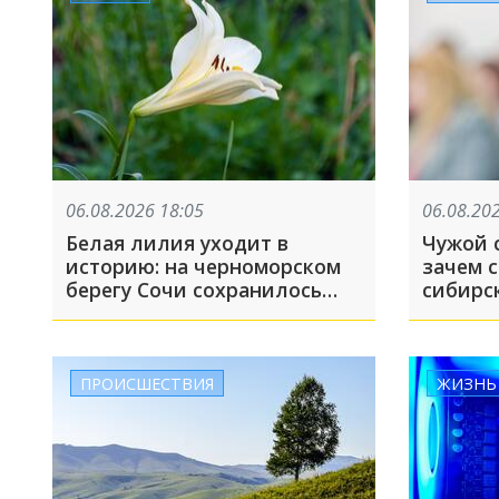
06.08.2026 18:05
06.08.20
Белая лилия уходит в
Чужой с
историю: на черноморском
зачем 
берегу Сочи сохранилось
сибирс
лишь 11 экземпляров
редкого морского нарцисса
ПРОИСШЕСТВИЯ
ЖИЗНЬ