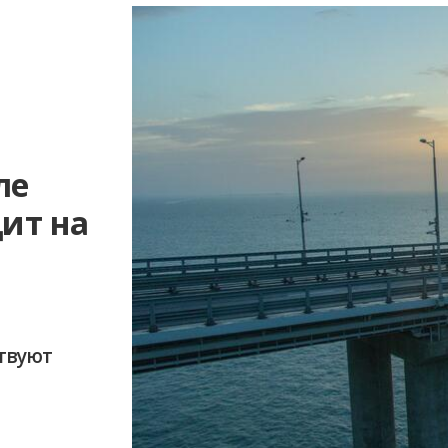
ле
дит на
твуют