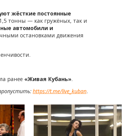
вуют жёсткие постоянные
1,5 тонны — как гружёных, так и
дные автомобили и
срочными остановками движения
менчивости.
ала ранее
«Живая Кубань»
.
 пропустить:
https://t.me/live_kuban
.