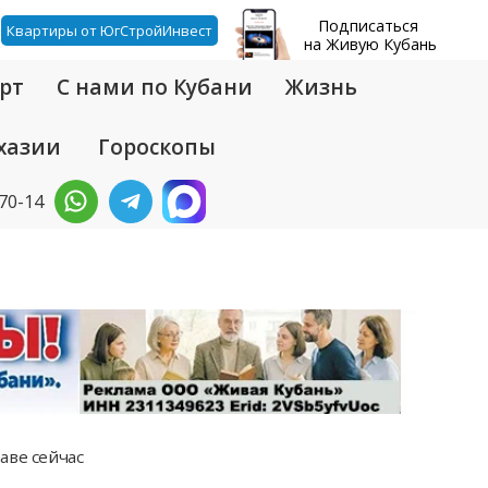
Подписаться
Квартиры от ЮгСтройИнвест
на Живую Кубань
рт
С нами по Кубани
Жизнь
хазии
Гороскопы
-70-14
аве сейчас