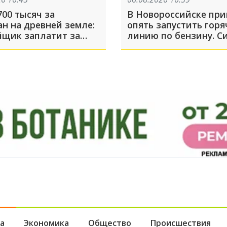
00 тысяч за
В Новороссийске пр
н на древней земле:
опять запустить гор
йщик заплатит за
линию по бензину. С
городищу в Тамани
на заправках нестаби
много жалоб
а
Экономика
Общество
Происшествия