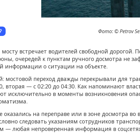
Фото: © Petrov Se
мосту встречает водителей свободной дорогой. П
роны, очередей к пунктам ручного досмотра не за
 информации о ситуации на объекте.
: мостовой переход дважды перекрывали для тран
0, вторая — с 02:20 до 04:30. Как напоминают влас
ют исключительно в моменты возникновения опас
оматизма.
е оказались на переправе или в зоне досмотра во 
ословно следовать указаниям сотрудников транспо
 — любая непроверенная информация в соцсетях