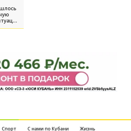
ишлось
ячую
итуация
льная,
Спорт
С нами по Кубани
Жизнь