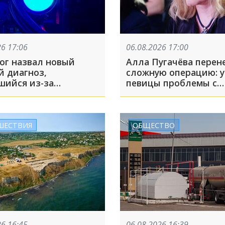
26 17:06
06.08.2026 17:00
ог назвал новый
Алла Пугачёва перен
й диагноз,
сложную операцию: у
шийся из-за
певицы проблемы с
етей
суставами. Последст
могут быть серьёзны
ШЕСТВИЯ
ОБЩЕСТВО
26 16:45
06.08.2026 16:39