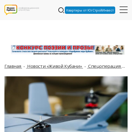
Квартиры от ЮгСтройИнвест
Главная
Новости «Живой Кубани»
Спецоперация
Ма