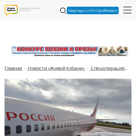
Квартиры от ЮгСтройИнвест
Главная
Новости «Живой Кубани»
Спецоперация
Но