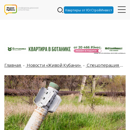
Квартиры от ЮгСтройИнвест
Главная
Новости «Живой Кубани»
Спецоперация
Ро