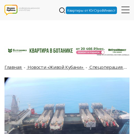
Квартиры от ЮгСтройИнвест
Главная
Новости «Живой Кубани»
Спецоперация
Ук