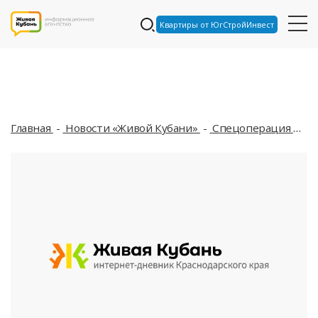
Квартиры от ЮгСтройИнвест
Главная
Новости «Живой Кубани»
Спецоперация
В 