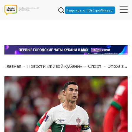
Квартиры от ЮгСтройИнвест
Главная
Новости «Живой Кубани»
Спорт
Эпоха заканчивается: Роналду впервые официально назвал год своего прощания с чемпионатами мира