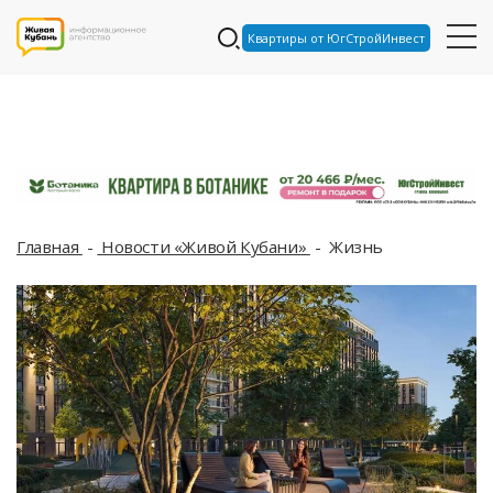
Квартиры от ЮгСтройИнвест
Главная
Новости «Живой Кубани»
Жизнь