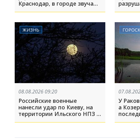
Краснодар, в городе звучали
сирены
ЖИЗНЬ
ГОРОС
08.08.2026 09:20
07.08.20
Российские военные
У Раков
нанесли удар по Киеву, на
а Козе
территории Ильского НПЗ в
послед
Краснодарском крае из-за
падения обломков БПЛА
пострадали пять человек: