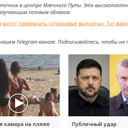
точник в центре Млечного Пути. Это высокоплотны
излучающим газовым облаком.
огут предлагать «страховые выплаты». Тут важн
нашем Telegram-канале. Подписывайтесь, чтобы не
я камера на пляже
Публичный удар