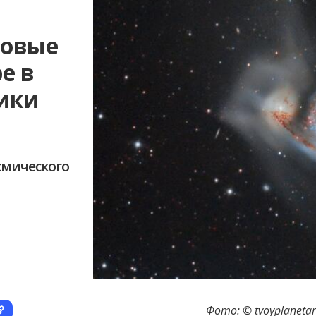
новые
е в
ики
смического
Фото: © tvoyplanetary