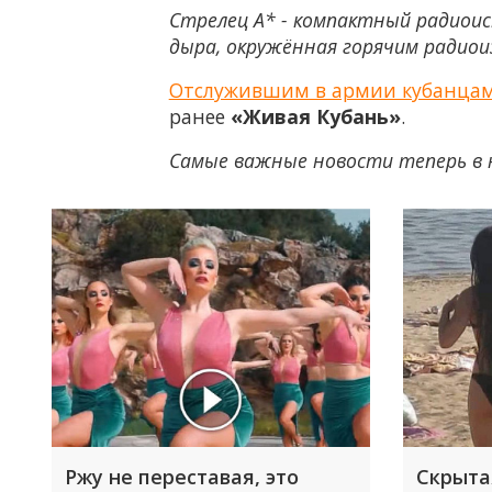
Стрелец А* - компактный радиоис
дыра, окружённая горячим радио
Отслужившим в армии кубанцам м
ранее
«Живая Кубань»
.
Самые важные новости теперь в 
Ржу не переставая, это
Скрыта