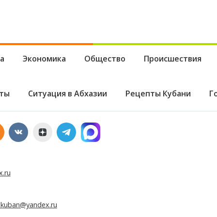
а
Экономика
Общество
Происшествия
ты
Ситуация в Абхазии
Рецепты Кубани
Г
x.ru
e.kuban@yandex.ru