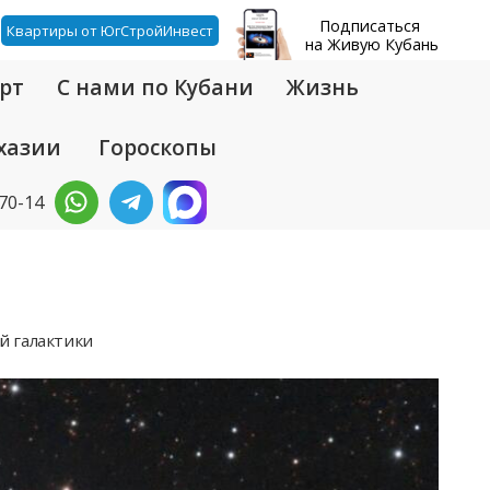
Подписаться
Квартиры от ЮгСтройИнвест
на Живую Кубань
рт
С нами по Кубани
Жизнь
хазии
Гороскопы
-70-14
й галактики