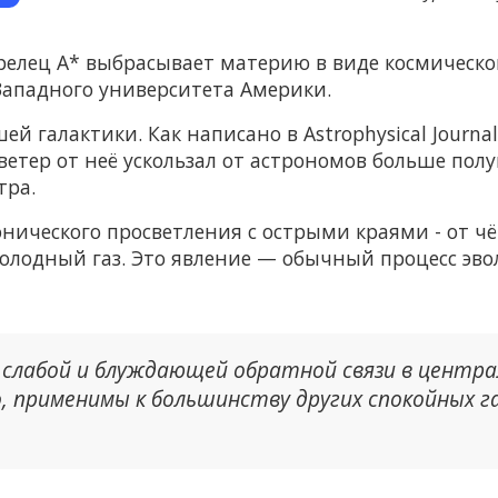
елец А* выбрасывает материю в виде космическо
Западного университета Америки.
й галактики. Как написано в Astrophysical Journal 
етер от неё ускользал от астрономов больше полув
тра.
онического просветления с острыми краями - от 
 холодный газ. Это явление — обычный процесс э
 слабой и блуждающей обратной связи в центра
го, применимы к большинству других спокойных г