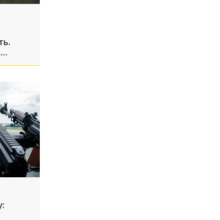
ть.
а
ыпуск
: