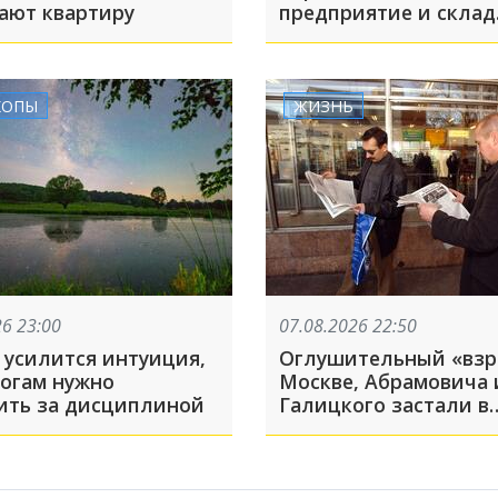
разрушают квартиру
предприятие и склад
горючего
КОПЫ
ЖИЗНЬ
26 23:00
07.08.2026 22:50
 усилится интуиция,
Оглушительный «взр
рогам нужно
Москве, Абрамовича 
ить за дисциплиной
Галицкого застали в
знаменитом парке
Краснодара: ТОП-5 за
августа