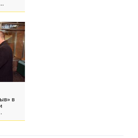
ыв» в
и
 7