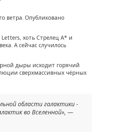
го ветра. Опубликовано
Letters, хоть Стрелец А* и
ека. А сейчас случилось
чёрной дыры исходит горячий
волюции сверхмассивных чёрных
льной области галактики -
алактик во Вселенной», —