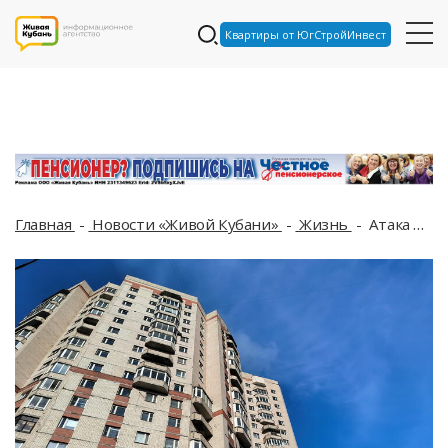
Квартиры от ЮгСтройИнвест
Главная
Новости «Живой Кубани»
Жизнь
Атака дронов, план Трампа и приостановка операции в Газе: что произошло, пока вы спали