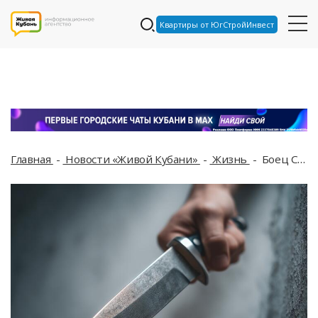
Квартиры от ЮгСтройИнвест
Главная
Новости «Живой Кубани»
Жизнь
Боец СВО скрутил 19-летнего террориста в краснодарском ТЦ на Западном обходе и получил благодарность