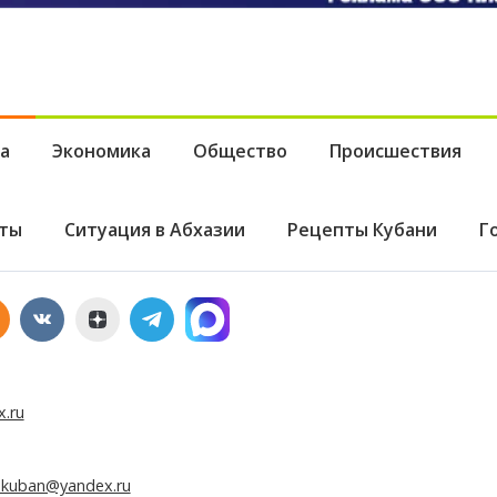
а
Экономика
Общество
Происшествия
ты
Ситуация в Абхазии
Рецепты Кубани
Г
x.ru
e.kuban@yandex.ru