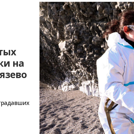
ытых
ки на
язево
страдавших