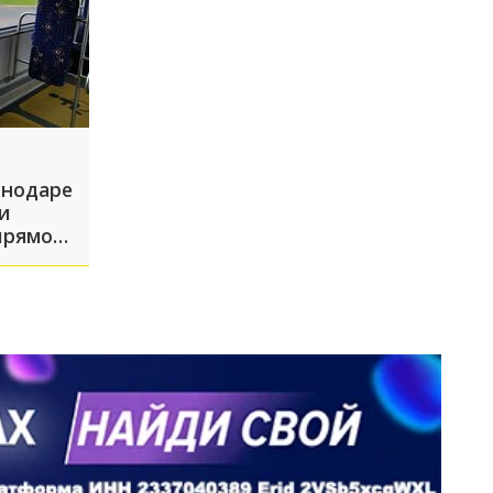
снодаре
и
прямо