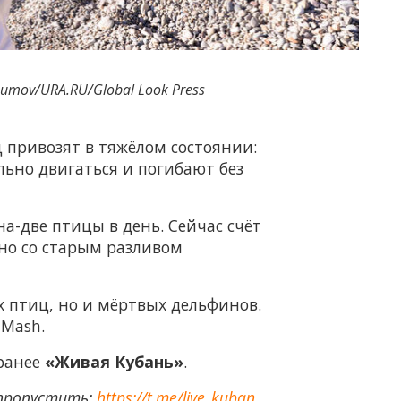
mov/URA.RU/Global Look Press
ц привозят в тяжёлом состоянии:
льно двигаться и погибают без
на-две птицы в день. Сейчас счёт
ано со старым разливом
х птиц, но и мёртвых дельфинов.
 Mash.
 ранее
«Живая Кубань»
.
 пропустить:
https://t.me/live_kuban
.