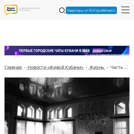
Квартиры от ЮгСтройИнвест
Главная
Новости «Живой Кубани»
Жизнь
Часть краснодарских улиц останется без электричества 4 июня