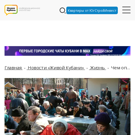
Квартиры от ЮгСтройИнвест
Главная
Новости «Живой Кубани»
Жизнь
Чем опасен рацион без горячих блюд, рассказывает биолог