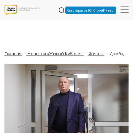
Квартиры от ЮгСтройИнвест
Главная
Новости «Живой Кубани»
Жизнь
Дамба, трактор и квартира: бывший вице-губернатор Кубани Вороновский брал не только деньгами