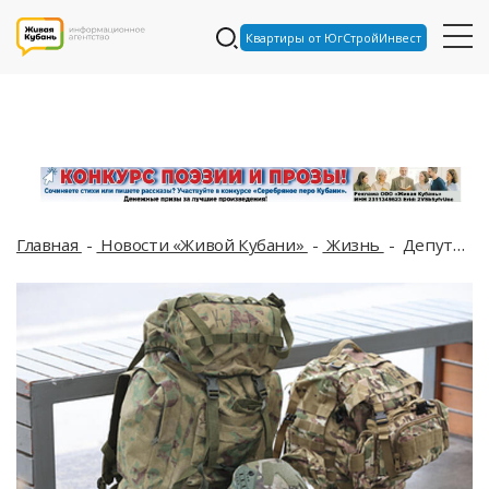
Квартиры от ЮгСтройИнвест
Главная
Новости «Живой Кубани»
Жизнь
Депутат Арменак Тозлян вновь отправил участникам СВО крупную партию гуманитарной помощи