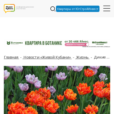
Квартиры от ЮгСтройИнвест
Главная
Новости «Живой Кубани»
Жизнь
Дикие ирисы, тюльпаны Шренка и пионы: на Кубани расцвели краснокнижные первоцветы