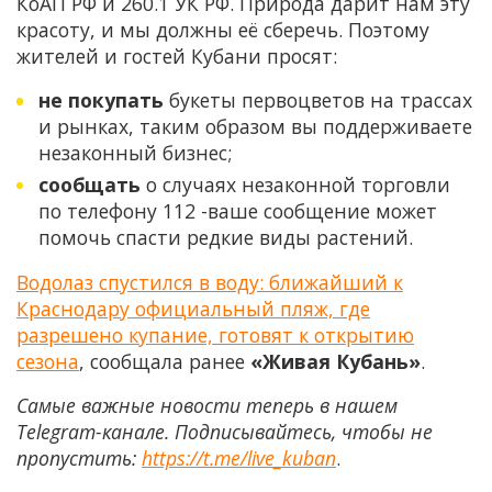
КоАП РФ и 260.1 УК РФ. Природа дарит нам эту
красоту, и мы должны её сберечь. Поэтому
жителей и гостей Кубани просят:
не покупать
букеты первоцветов на трассах
и рынках, таким образом вы поддерживаете
незаконный бизнес;
сообщать
о случаях незаконной торговли
по телефону 112 -ваше сообщение может
помочь спасти редкие виды растений.
Водолаз спустился в воду: ближайший к
Краснодару официальный пляж, где
разрешено купание, готовят к открытию
сезона
, сообщала ранее
«Живая Кубань»
.
Самые важные новости теперь в нашем
Telegram-канале. Подписывайтесь, чтобы не
пропустить:
https://t.me/live_kuban
.