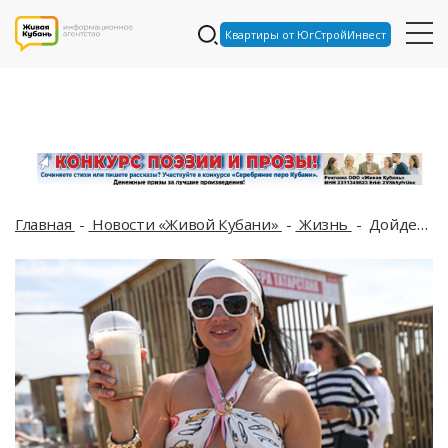
Квартиры от ЮгСтройИнвест
Главная
Новости «Живой Кубани»
Жизнь
Дойдет ли прохладный циклон из Москвы до Краснодара, рассказали синоптики