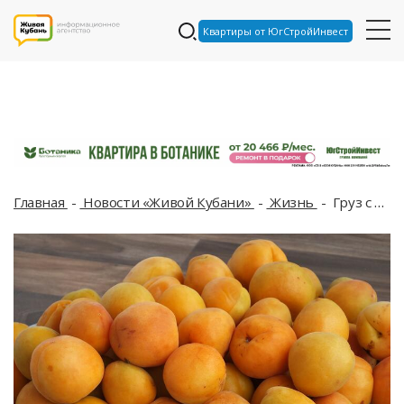
Квартиры от ЮгСтройИнвест
Главная
Новости «Живой Кубани»
Жизнь
Груз с «сюрпризом»: почти 20 тонн турецких абрикосов развернули на таможне в Новороссийске