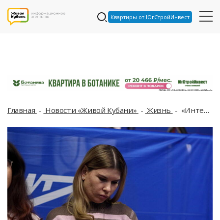
Квартиры от ЮгСтройИнвест
Главная
Новости «Живой Кубани»
Жизнь
«Интернет пропал» : жители Краснодара жалуются на плохое качество связи с утра 12 июня