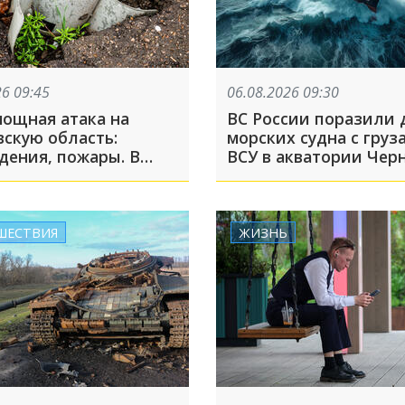
26 09:45
06.08.2026 09:30
мощная атака на
ВС России поразили 
вскую область:
морских судна с груз
дения, пожары. В
ВСУ в акватории Чер
ой области пострадал
моря
ries. Что ещё
ось этой ночью
ШЕСТВИЯ
ЖИЗНЬ