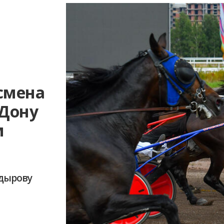
есмена
-Дону
м
адырову