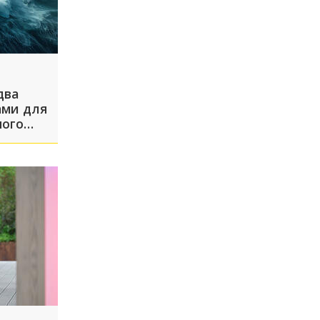
два
ами для
ного