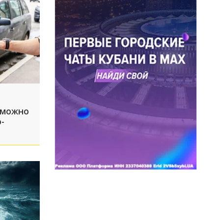
 можно
-