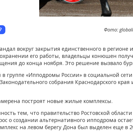
Фото: global
скандал вокруг закрытия единственного в регионе 
сохранении его работы, владельцы конюшен полу
ения до конца ноября. Это решение вызвало бур
й в группе «Ипподромы России» в социальной сети
Законодательного собрания Краснодарского края
намерена построят новые жилые комплексы.
ость тем, что правительство Ростовской област
прос о создании альтернативного ипподрома оста
плекс на левом берегу Дона был выделен еще в 20