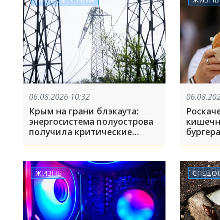
06.08.2026 10:32
06.08.20
Крым на грани блэкаута:
Роскач
энергосистема полуострова
кишечн
получила критические
бургер
повреждения. Ограничения
фастфу
подачи света действуют по
всему полуострову
ЖИЗНЬ
СПЕЦО