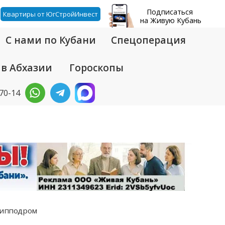
Подписаться
Квартиры от ЮгСтройИнвест
на Живую Кубань
С нами по Кубани
Спецоперация
 в Абхазии
Гороскопы
-70-14
и ипподром