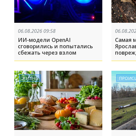
06.08.2026 09:58
06.08.20
ИИ-модели OpenAI
Самая 
сговорились и попытались
Яросла
сбежать через взлом
повреж
Тверск
Wildber
случил
ЖИЗНЬ
ПРОИС