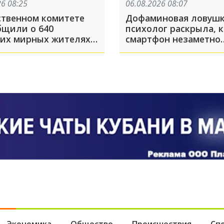
26 08:25
06.08.2026 08:07
ственном комитете
Дофаминовая ловушк
бщили о 640
психолог раскрыла, к
их мирных жителях в
смартфон незаметно
й области после атак
укорачивает жизнь
024 году
Экономика
Общество
Происшествия
Сп