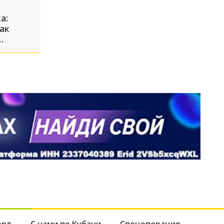
а:
ак
орт
С нами по Кубани
Спецоперация