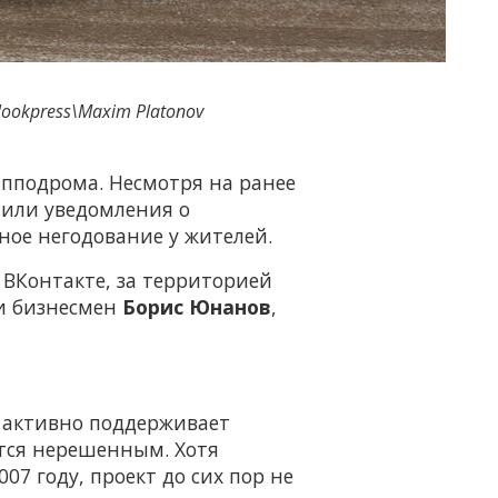
lookpress\Maxim Platonov
ипподрома. Несмотря на ранее
чили уведомления о
ное негодование у жителей.
 ВКонтакте, за территорией
 и бизнесмен
Борис Юнанов
,
и активно поддерживает
ется нерешенным. Хотя
07 году, проект до сих пор не