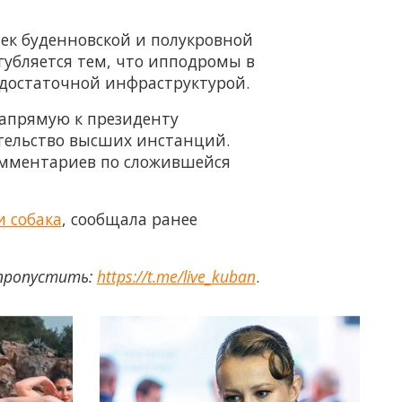
ек буденновской и полукровной
угубляется тем, что ипподромы в
 достаточной инфраструктурой.
напрямую к президенту
тельство высших инстанций.
омментариев по сложившейся
и собака
, сообщала ранее
 пропустить:
https://t.me/live_kuban
.