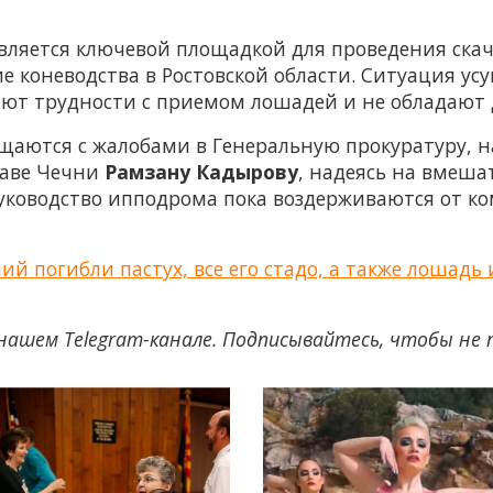
вляется ключевой площадкой для проведения скач
ие коневодства в Ростовской области. Ситуация ус
ают трудности с приемом лошадей и не обладают
щаются с жалобами в Генеральную прокуратуру, 
главе Чечни
Рамзану Кадырову
, надеясь на вмеша
уководство ипподрома пока воздерживаются от к
 погибли пастух, все его стадо, а также лошадь 
нашем Telegram-канале. Подписывайтесь, чтобы не