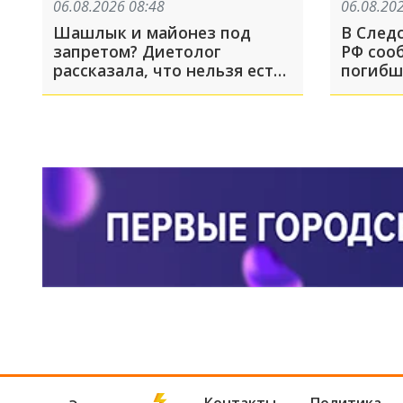
06.08.2026 08:48
06.08.20
Шашлык и майонез под
В След
запретом? Диетолог
РФ соо
рассказала, что нельзя есть
погибш
в жару
Курско
ВСУ в 2
Контакты
Политика