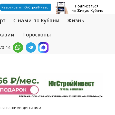
Подписаться
Квартиры от ЮгСтройИнвест
на Живую Кубань
рт
С нами по Кубани
Жизнь
хазии
Гороскопы
-70-14
я за вашими деньгами