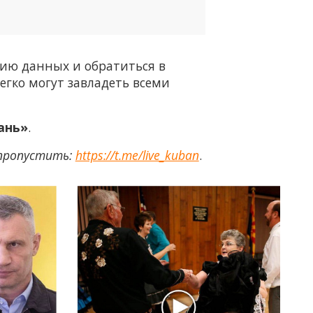
пию данных и обратиться в
егко могут завладеть всеми
ань»
.
 пропустить:
https://t.me/live_kuban
.