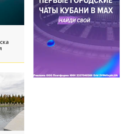
ска
я