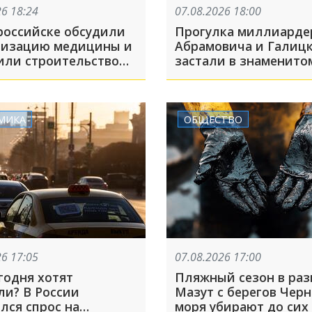
26 18:24
07.08.2026 18:00
российске обсудили
Прогулка миллиарде
изацию медицины и
Абрамовича и Галиц
или строительство
застали в знаменито
 Медиков
Краснодара
МИКА
ОБЩЕСТВО
26 17:05
07.08.2026 17:00
годня хотят
Пляжный сезон в раз
ли? В России
Мазут с берегов Черн
лся спрос на
моря убирают до сих