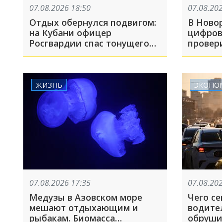
07.08.2026 18:50
07.08.20
Отдых обернулся подвигом:
В Ново
на Кубани офицер
цифров
Росгвардии спас тонущего
провер
мальчика на Должанской
Сквера
косе
ЖИЗНЬ
ЭКОНО
07.08.2026 17:35
07.08.20
Медузы в Азовском море
Чего се
мешают отдыхающим и
водите
рыбакам. Биомасса
обруши