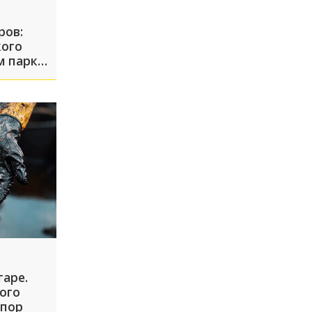
ров:
кого
м парке
гаре.
ого
 пор