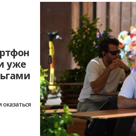
артфон
и уже
ньгами
и оказаться