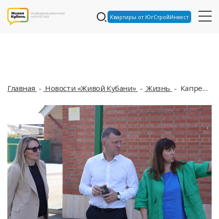
Квартиры от ЮгСтройИнвест
Главная
Новости «Живой Кубани»
Жизнь
Капремонт школ Краснодара: финишная прямая перед 1 сентября