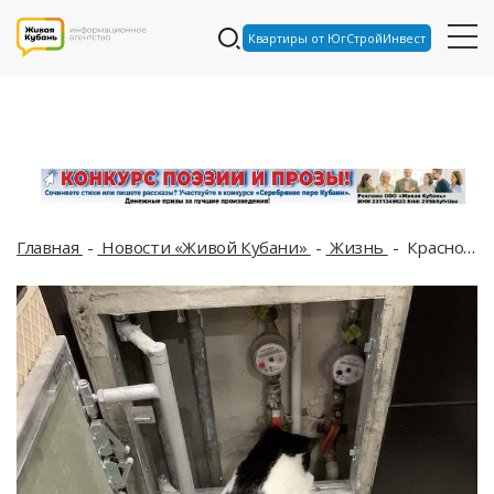
Квартиры от ЮгСтройИнвест
Главная
Новости «Живой Кубани»
Жизнь
Краснодарцам отключат свет, газ и воду 28 марта