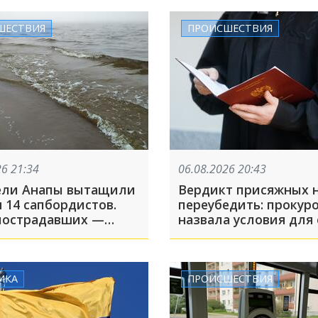
ШЕСТВИЯ
ПРОИСШЕСТВИЯ
26 21:34
06.08.2026 20:43
ели Анапы вытащили
Вердикт присяжных 
 14 сапбордистов.
переубедить: прокур
пострадавших —
назвала условия для
группа детей
приговора убийцам
аниматоров в Усть-Л
ИКА
ПРОИСШЕСТВИЯ