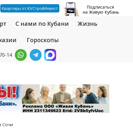
Подписаться
Квартиры от ЮгСтройИнвест
на Живую Кубань
рт
С нами по Кубани
Жизнь
хазии
Гороскопы
-70-14
в Сочи