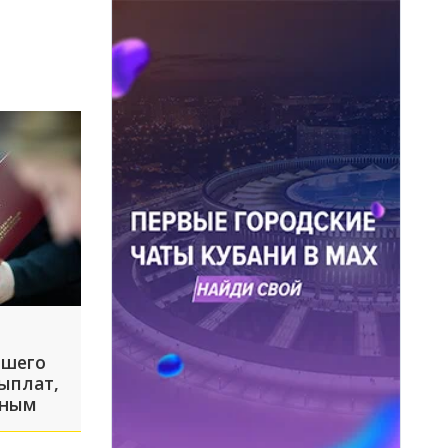
бшего
ыплат,
вным