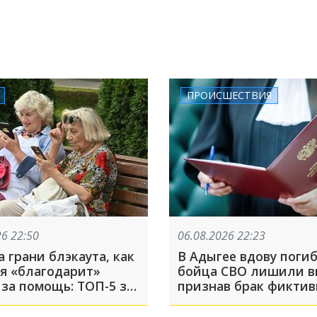
ПРОИСШЕСТВИЯ
26 22:50
06.08.2026 22:23
 грани блэкаута, как
В Адыгее вдову поги
я «благодарит»
бойца СВО лишили в
 за помощь: ТОП-5 за
признав брак фикти
та