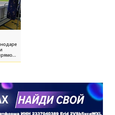
снодаре
и
прямо