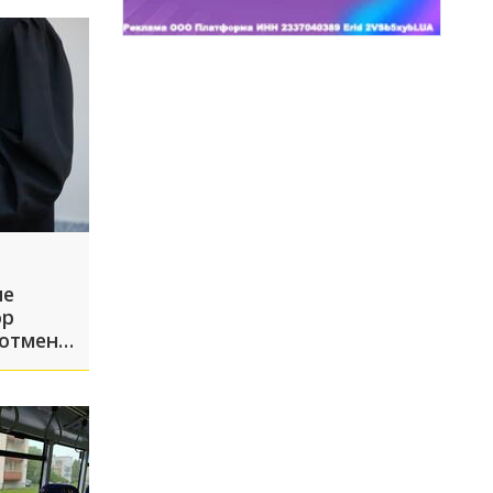
не
ор
 отмены
абинске