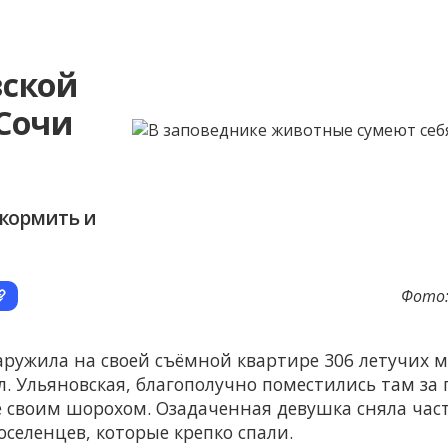
вской
 Сочи
окормить и
Фото:
аружила на своей съёмной квартире 306 летучих
л. Ульяновская, благополучно поместились там за
е своим шорохом. Озадаченная девушка сняла час
еленцев, которые крепко спали.