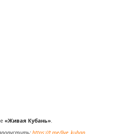
ее
«Живая Кубань»
.
 пропустить:
https://t.me/live_kuban
.