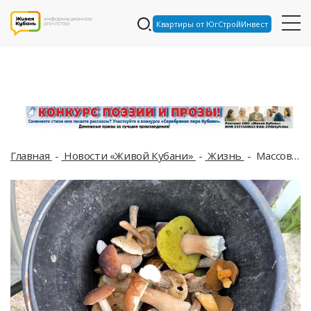
Квартиры от ЮгСтройИнвест
Главная
Новости «Живой Кубани»
Жизнь
Массовое отравление грибами в Горячем Ключе, люди в тяжёлом состоянии